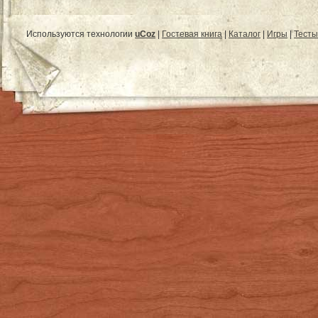
Используются технологии
uCoz
|
Гостевая книга
|
Каталог
|
Игры
|
Тесты