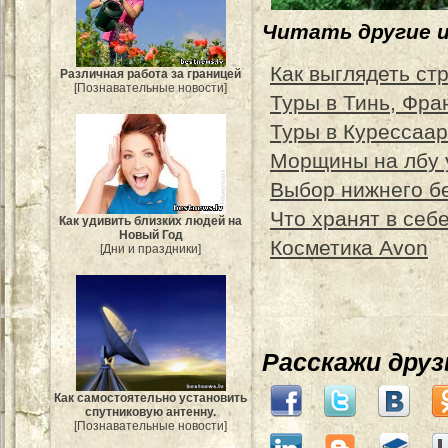
Читать другие 
Как выглядеть ст
Различная работа за границей
[Познавательные новости]
Туры в Тинь, Фра
Туры в Курессаар
Морщины на лбу 
Выбор нижнего б
Что хранят в се
Как удивить близких людей на
Новый Год
Косметика Avon
[Дни и праздники]
Расскажи дру
Как самостоятельно установить
спутниковую антенну.
[Познавательные новости]