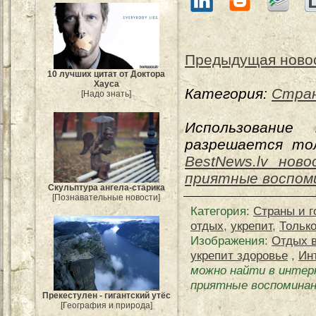
Предыдущая ново
10 лучших цитат от Доктора
Хауса
Категория:
Стран
[Надо знать]
Использование
разрешается тол
BestNews.lv ново
приятные воспоми
Скульптура ангела-старика
[Познавательные новости]
Категория
:
Страны и г
отдых
,
укрепит
,
Тольк
Изображения:
Отдых в
укрепит здоровье
,
Ин
можно найти в инте
приятные воспоминани
Прекестулен - гигантский утёс
[География и природа]