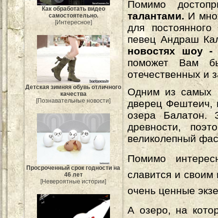
Помимо достопр
Как обработать видео
талантами.
И мно
самостоятельно.
[Интересное]
для постоянного
певец Андраш Ка
новостях шоу -
поможет Вам бы
отечественных и 
Детская зимняя обувь отличного
Одним из самых 
качества
[Познавательные новости]
дверец Фештеич,
озера Балатон. 
древности, поэт
великолепный фас
Помимо интерес
Просроченный срок годности на
славится и своим 
46 лет
[Невероятные истории]
очень ценные экз
А озеро, на кот