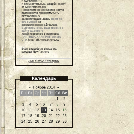
NewPartners.Ru
И всем остальным, Общий Привет
от NewPartners.Ru
Посмотрите на обсолютно новую
партнерскую программу СРА
newpartners.ru
За регистрацию дарим
всем по
500 рублей
на
зарегистрированный баланс.
Выкупаем весь Ваш трафик с
сайта за дорого
!
Узнай подробнее в партнерке -
ПАРТНЕРСКАЯ ПРОГРАММА
СРА
http://aff.newpartners.ru/
Всем спасибо за внимание,
команда NewPartners
все комментарии
Календарь
«
Ноябрь 2014
»
Пн
Вт
Ср
Чт
Пт
Сб
Вс
1
2
3
4
5
6
7
8
9
10
11
12
13
14
15
16
17
18
19
20
21
22
23
24
25
26
27
28
29
30