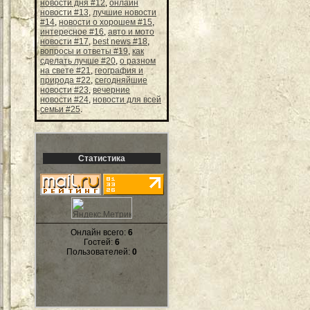
новости дня #12
,
онлайн
новости #13
,
лучшие новости
#14
,
новости о хорошем #15
,
интересное #16
,
авто и мото
новости #17
,
best news #18
,
вопросы и ответы #19
,
как
сделать лучше #20
,
о разном
на свете #21
,
география и
природа #22
,
сегодняйшие
новости #23
,
вечерние
новости #24
,
новости для всей
семьи #25
.
Статистика
Онлайн всего:
6
Гостей:
6
Пользователей:
0