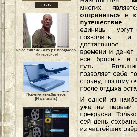
Наибольшей м
многих являет
отправиться в к
путешествие.
Н
единицы могу
позволить и
достаточное 
Брюс Уиллис - актер и продюсер.
времени и денег 
[Интересное]
всё бросить и 
путь. Больш
позволяет себе по
страну, поэтому о
после отдыха ост
Покупка авиабилетов
И одной из наиб
[Надо знать]
уже не первый 
прекрасна. Тольк
сей день сохрани
из чистейших озёр