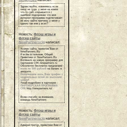
sergeyGed
написал:
Здравствуйте, извиняюсь если
пишу не туда, у меня на компе
что-то сайт открывается с
ошибкой подозреваю что моя
интернет-программа подглючивает
не могу найти причину, у меня у
одного так или у всех?
Новость:
Флэш игры и
флэш сайты
NewPartnerscig
написал:
Хозяин сайта, приветик Вам от
NewPartners.Ru
И всем остальным, Общий
Приветики от NewPartners.Ru
Взгляньте на новую программу для
партнеров СРА newpartners.ru
Обсолютно бесплатно предлагаем
всем по 500 рублей
на баланс в
аккаунте.
Оплачиваем весь Ваш трафик с
социальных сетей по высоким
ценам
!
Узнай подробнее в партнерке -
ПАРТНЕРСКАЯ ПРОГРАММА
СРА
http://newpartners.ru/
Всем спасибо за внимание,
команда NewPartners
Новость:
Флэш игры и
флэш сайты
NewPartnerscig
написал:
Администратор, приветики Вам от