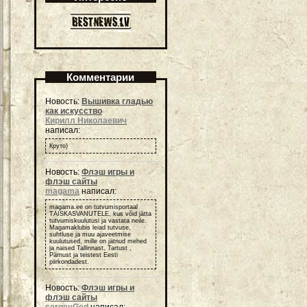
Комментарии
Новость:
Вышивка гладью
как искусство
Кирилл Николаевич
написал:
Круто)
Новость:
Флэш игры и
флэш сайты
magama
написал:
magama.ee on tutvumisportaal
TÄISKASVANUTELE, kus võid jätta
tutvumiskuulutusi ja vastata neile.
Magamaklubis leiad tutvuse,
suhtluse ja muu ajaveetmise
kuulutused, mille on jätnud mehed
ja naised Tallinnast, Tartust ,
Pärnust ja teistest Eesti
piirkondadest.
Новость:
Флэш игры и
флэш сайты