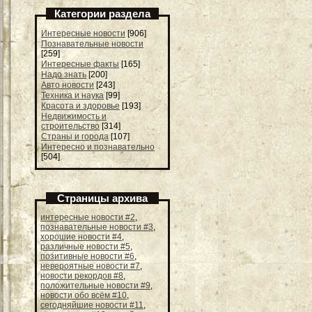
Категории раздела
Интересные новости
[906]
Познавательные новости
[259]
Интересные факты
[165]
Надо знать
[200]
Авто новости
[243]
Техника и наука
[99]
Красота и здоровье
[193]
Недвижимость и
строительство
[314]
Страны и города
[107]
Интересно и познавательно
[504]
Страницы архива
интересные новости #2
,
познавательные новости #3
,
хорошие новости #4
,
различные новости #5
,
позитивные новости #6
,
невероятные новости #7
,
новости рекордов #8
,
положительные новости #9
,
новости обо всём #10
,
сегодняйшие новости #11
,