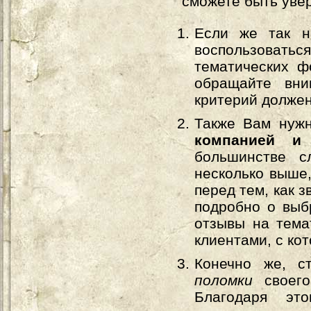
сможете быть уве
Если же так н
воспользоватьс
тематических ф
обращайте вни
критерий долже
Также Вам нуж
компанией и
большинстве с
несколько выше,
перед тем, как 
подробно о выб
отзывы на тема
клиентами, с ко
Конечно же, 
поломки
своег
Благодаря эт