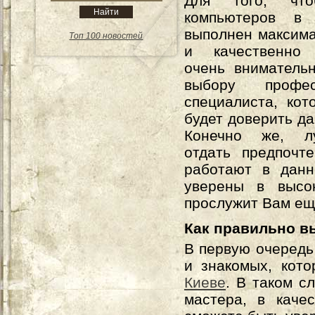
Для того, чт
компьютеров в
выполнен максим
Топ 100 новостей
и качественно 
очень вниматель
выбору професс
специалиста, ко
будет доверить да
Конечно же, л
отдать предпочт
работают в данн
уверены в высо
прослужит Вам ещ
Как правильно в
В первую очередь
и знакомых, кот
Киеве
. В таком с
мастера, в каче