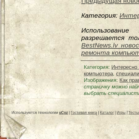
Предыдущая ново
Категория:
Интер
Использование
разрешается тол
BestNews.lv ново
ремонта компью
Категория
:
Интересно 
компьютера
,
специал
Изображения:
Как пра
страничку можно най
выбрать специалист
Используются технологии
uCoz
|
Гостевая книга
|
Каталог
|
Игры
|
Тесты